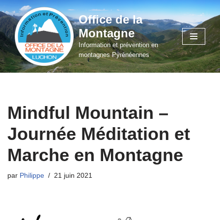
Office de la
Aller
Montagne
au
Information et prévention en
contenu
montagnes Pyrénéennes
Mindful Mountain –
Journée Méditation et
Marche en Montagne
par
Philippe
21 juin 2021