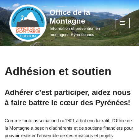
Office de la
Aller
Montagne
au
Information et prévention en
contenu
montagnes Pyrénéennes
Adhésion et soutien
Adhérer c’est participer, aidez nous
à faire battre le cœur des Pyrénées!
Comme toute association Loi 1901 à but non lucratif, l’Office de
la Montagne a besoin d’adhérents et de soutiens financiers pour
pouvoir réaliser l’ensemble de ses missions et projets