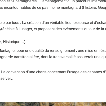
uchon et Superbagnères : L’aménagement d’un parcours interprét
es incontournables de ce patrimoine montagnard (Histoire, Gé
e par tous : La création d’un véritable lieu ressource et d’écha
rénéiste à l’usager, et proposant des évènements autour de la 
e, Historique…).
ontagne, pour une qualité du renseignement : une mise en réseau
arde transfrontalière, dont la transversalité assurerait une qua
: La convention d’une charte concernant l’usage des cabanes d’
réserver…