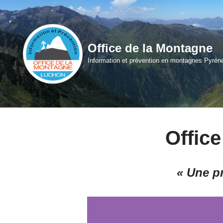
Aller
au
Office de la Montagne
contenu
Information et prévention en montagnes Pyré
Offic
« Une p