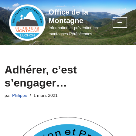
Office de la
Aller
Montagne
au
Information et prévention en
contenu
montagnes Pyrénéennes
Adhérer, c’est
s’engager…
par
Philippe
1 mars 2021