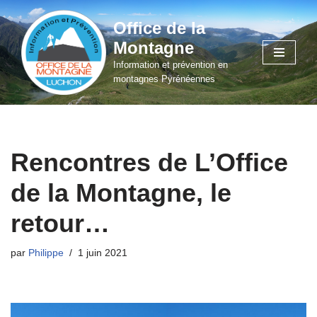
Office de la
Aller
Montagne
au
Information et prévention en
contenu
montagnes Pyrénéennes
Rencontres de L’Office
de la Montagne, le
retour…
par
Philippe
1 juin 2021