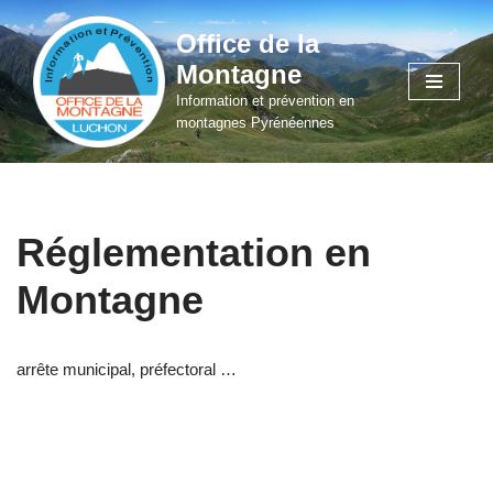
Office de la
Aller
Montagne
au
Information et prévention en
contenu
montagnes Pyrénéennes
Réglementation en
Montagne
arrête municipal, préfectoral …